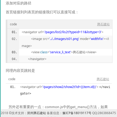
添加对应的路径
首页链接到列表页的链接我们可以直接写成：
dedecms小程序列表/
code
腾石建站
目显示不同界面
<navigator url=
'/pages/list2/lis2t?typeid=11&listtype=3'
> 
            <image src=
'../../images/s01.png'
 mode=
'widthFix'
></i
mage> 
平时我们在搞小程序难免会出现
            <view 
class
=
'service_li_text'
>腾石建站</view> 
        </navigator> 
demo只默认了list和show界面
同理内容页跳转是
法，这种情况一般我们有三种办法
code
腾石建站
<navigator url=
'/pages/show2/show2t?id={{item.id}}'
> 
</navi
gator>
另外还有重要的一点：common.js中的get_menu()方法，如果
2018 ©技术支持：
郑州腾石建站
备案信息：
豫ICP备18019117号
QQ:2863868475
你这个栏目对应的url不是默认的/pages/list/list/,你就需要特殊判