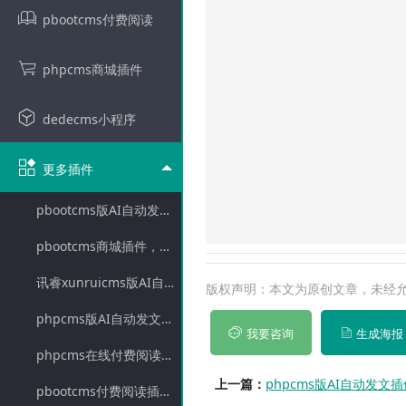
pbootcms付费阅读
pbootcms编辑器远程
phpcms商城插件
支持微信公众号图片本地
dedecms小程序
网上有pbootcms自动本地化
更多插件
pbootcms版AI自动发文插件，自动发布自动配图，支持多任务
的，所以自己干脆写了一个，其实就
pbootcms商城插件，支持购物车、订单、支付管理等
容中的图片，然后判断这个图片路径
讯睿xunruicms版AI自动发文插件，支持多任务，多平台
版权声明：本文为原创文章，未经允许不得转载。h
phpcms版AI自动发文插件，自动创作，自动配图，自动发布，支持多种大模型
我要咨询
生成海报
phpcms在线付费阅读插件（包含：支付宝支付模块+微信支付模块+付费阅读模块）
phpcms版AI自动发
上一篇：
pbootcms付费阅读插件，无需登录(支持微信,支付宝) pbootcms接入微信支付