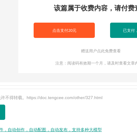
该篇属于收费内容，请付费
图片自动自动本地化，
点击支付20元
已支付
化
赠送用户点此免费查看
的插件，但是都是收费
注意：阅读码有效期一个月，请及时查看文章
是一个简单正则获取内
是
ttps://doc.tengcee.com/other/327.html
文插件，自动创作，自动配图，自动发布，支持多种大模型